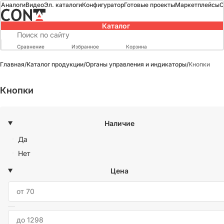
Аналоги
Видео
Эл. каталоги
Конфигуратор
Готовые проекты
Маркетплейсы
О
Каталог
Сравнение
Избранное
Корзина
Главная
/
Каталог продукции
/
Органы управления и индикаторы
/
Кнопки
Кнопки
Наличие
Да
Нет
Цена
—