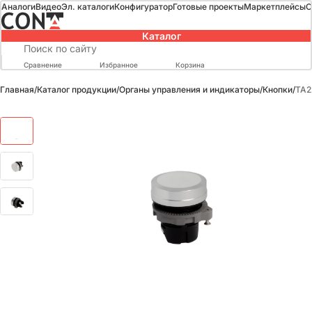
Аналоги
Видео
Эл. каталоги
Конфигуратор
Готовые проекты
Маркетплейсы
О
Каталог
Сравнение
Избранное
Корзина
Главная
/
Каталог продукции
/
Органы управления и индикаторы
/
Кнопки
/
TA2