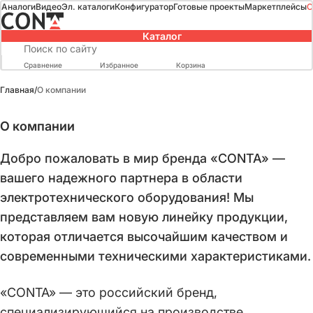
Аналоги
Видео
Эл. каталоги
Конфигуратор
Готовые проекты
Маркетплейсы
О
Каталог
Сравнение
Избранное
Корзина
Главная
/
О компании
О компании
Добро пожаловать в мир бренда «CONTA» —
вашего надежного партнера в области
электротехнического оборудования! Мы
представляем вам новую линейку продукции,
которая отличается высочайшим качеством и
современными техническими характеристиками.
«CONTA» — это российский бренд,
специализирующийся на производстве