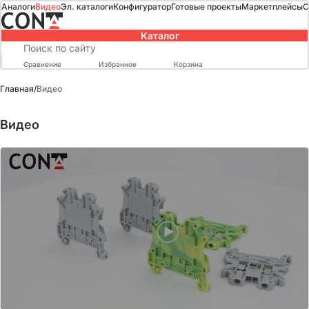
Аналоги
Видео
Эл. каталоги
Конфигуратор
Готовые проекты
Маркетплейсы
О
Каталог
Сравнение
Избранное
Корзина
Главная
/
Видео
Видео