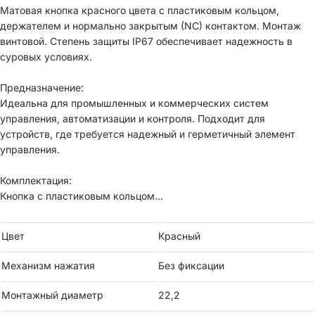
Матовая кнопка красного цвета с пластиковым кольцом,
держателем и нормально закрытым (NC) контактом. Монтаж
винтовой. Степень защиты IP67 обеспечивает надежность в
суровых условиях.
Предназначение:
Идеальна для промышленных и коммерческих систем
управления, автоматизации и контроля. Подходит для
устройств, где требуется надежный и герметичный элемент
управления.
Комплектация:
Кнопка с пластиковым кольцом
Держатель для 3 модулей (TA22SA-ZZ)
Контактный модуль 1NC (TA22SA2-NC)
Цвет
Красный
Преимущества:
Механизм нажатия
Без фиксации
Высокая защита от пыли и влаги (IP67)
Долговечные материалы для интенсивной эксплуатации
Монтажный диаметр
22,2