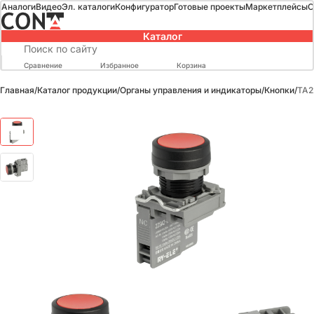
Аналоги
Видео
Эл. каталоги
Конфигуратор
Готовые проекты
Маркетплейсы
О
Каталог
Сравнение
Избранное
Корзина
Главная
/
Каталог продукции
/
Органы управления и индикаторы
/
Кнопки
/
TA2