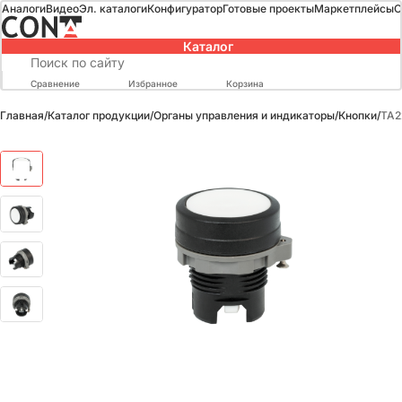
Аналоги
Видео
Эл. каталоги
Конфигуратор
Готовые проекты
Маркетплейсы
О
Каталог
Сравнение
Избранное
Корзина
Главная
/
Каталог продукции
/
Органы управления и индикаторы
/
Кнопки
/
TA2