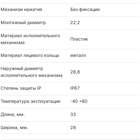
Механизм нажатия
Без фиксации
Степень защиты IP67— не боится пыли и влаги.
Монтажный диаметр
22,2
Простая установка— стандартный диаметр 22 мм подходит
для большинства панелей и систем.
Материал исполнительного
Пластик
механизма
Технические характеристики:
Материал лицевого кольца
металл
Диаметр:22 мм
Наружный диаметр
28,8
Цвет кнопки: красный
исполнительного механизма
Степень защиты IP
IP67
Тип:без фиксации
Температура эксплуатации
-40 +80
Защита:IP67
Длина, мм.
33
Необходимый компоненты:
Ширина, мм.
28
Держатель для 3 модулей (TA22SA-ZZ )