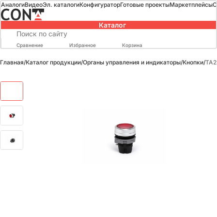
Аналоги
Видео
Эл. каталоги
Конфигуратор
Готовые проекты
Маркетплейсы
О
Каталог
Сравнение
Избранное
Корзина
Главная
/
Каталог продукции
/
Органы управления и индикаторы
/
Кнопки
/
TA2