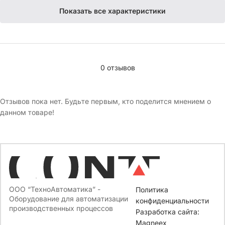
Контактные модули1NC / 1NO(TA22SA3-N0, TA22SA3-NC)
Показать все характеристики
Модуль подсветки — и кнопка станет не только
функциональной, но и заметной частью интерфейса (артикулы:
TA22SA3-D/G9-24V, TA22SA3-D/G9-230V,
0 отзывов
Отзывов пока нет. Будьте первым, кто поделится мнением о
данном товаре!
ООО “ТехноАвтоматика” -
Политика
Оборудование для автоматизации
конфиденциальности
производственных процессов
Разработка сайта:
Magneex