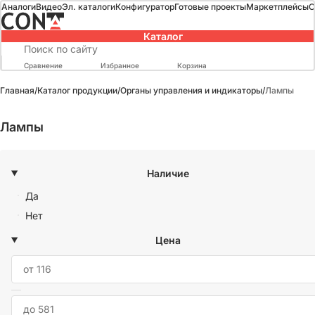
Аналоги
Видео
Эл. каталоги
Конфигуратор
Готовые проекты
Маркетплейсы
О
Каталог
Сравнение
Избранное
Корзина
Главная
/
Каталог продукции
/
Органы управления и индикаторы
/
Лампы
Лампы
Наличие
Да
Нет
Цена
—