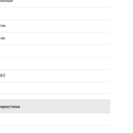
инный
тик
тик
+80
теристики