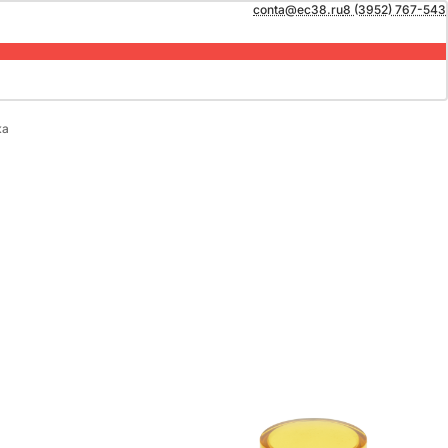
conta@ec38.ru
8 (3952) 767-543
ка