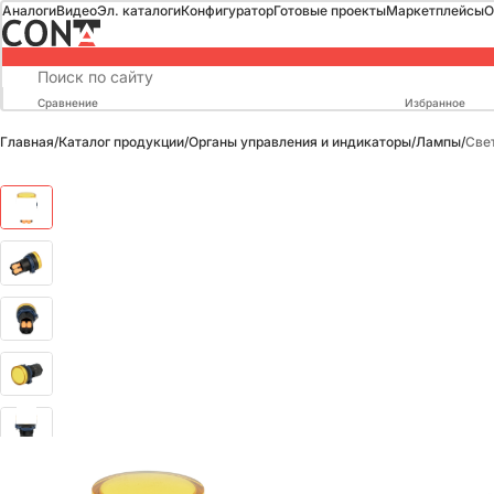
Аналоги
Видео
Эл. каталоги
Конфигуратор
Готовые проекты
Маркетплейсы
О
Сравнение
Избранное
Главная
/
Каталог продукции
/
Органы управления и индикаторы
/
Лампы
/
Све