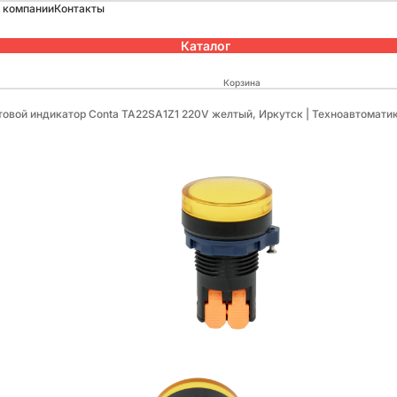
 компании
Контакты
Каталог
Корзина
товой индикатор Conta TA22SA1Z1 220V желтый, Иркутск | Техноавтомати