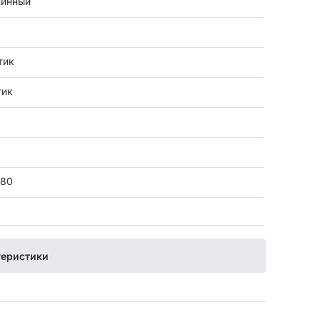
инный
тик
тик
+80
теристики