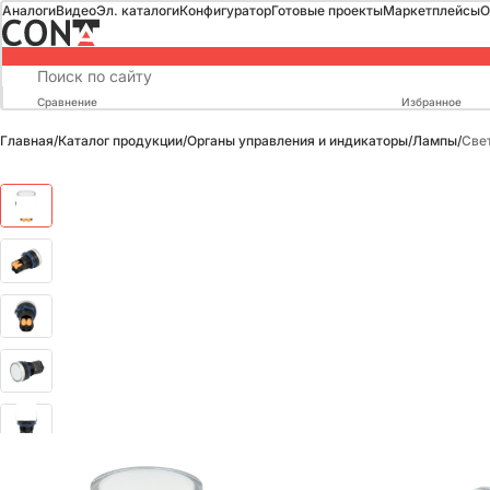
Аналоги
Видео
Эл. каталоги
Конфигуратор
Готовые проекты
Маркетплейсы
О
Сравнение
Избранное
Главная
/
Каталог продукции
/
Органы управления и индикаторы
/
Лампы
/
Све