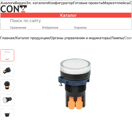
Аналоги
Видео
Эл. каталоги
Конфигуратор
Готовые проекты
Маркетплейсы
О
Каталог
Сравнение
Избранное
Корзина
Главная
/
Каталог продукции
/
Органы управления и индикаторы
/
Лампы
/
Све