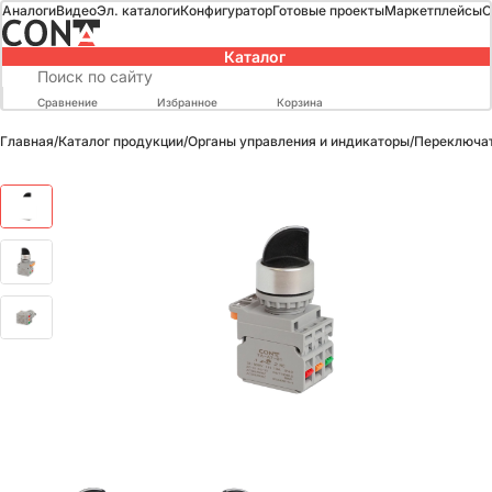
Аналоги
Видео
Эл. каталоги
Конфигуратор
Готовые проекты
Маркетплейсы
О
Каталог
Сравнение
Избранное
Корзина
Главная
/
Каталог продукции
/
Органы управления и индикаторы
/
Переключат