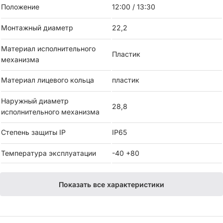
Диаметр: 22 мм.
Положение
12:00 / 13:30
Количество позиций: 2.
Монтажный диаметр
22,2
Контактные модули:NC+NO
Материал исполнительного
Пластик
механизма
Подсветка: зеленая
Материал лицевого кольца
пластик
Тип подключения: Push-In.
Наружный диаметр
28,8
исполнительного механизма
Степень защиты: IP65.
Степень защиты IP
IP65
Температура эксплуатации
-40 +80
Показать все характеристики