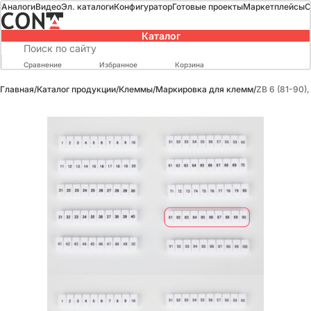
Аналоги
Видео
Эл. каталоги
Конфигуратор
Готовые проекты
Маркетплейсы
О
Каталог
Сравнение
Избранное
Корзина
Главная
/
Каталог продукции
/
Клеммы
/
Маркировка для клемм
/
ZB 6 (81-90