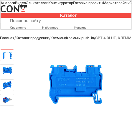
Аналоги
Видео
Эл. каталоги
Конфигуратор
Готовые проекты
Маркетплейсы
О
Каталог
Сравнение
Избранное
Корзина
Главная
/
Каталог продукции
/
Клеммы
/
Клеммы push-in
/
CPT 4 BLUE, КЛЕММ