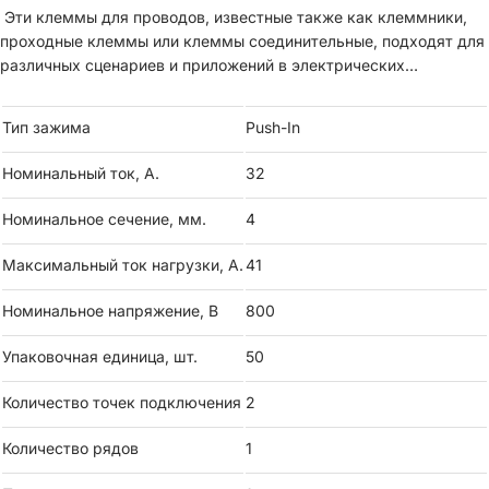
Эти клеммы для проводов, известные также как клеммники,
проходные клеммы или клеммы соединительные, подходят для
различных сценариев и приложений в электрических
системах.
Тип зажима
Push-In
Тип изделия: Клемма
Номинальный ток, А.
32
Тип зажима: Push-in
Номинальное сечение, мм.
4
Номинальный ток: 32 А
Максимальный ток нагрузки, А.
41
Номинальное сечение: 4 мм²
Номинальное напряжение, В
800
Максимальный ток нагрузки: 41 А
Упаковочная единица, шт.
50
Номинальное напряжение: 800 В
Количество точек подключения
2
Количество точек подключения : 2
Количество рядов
1
Количество рядов: 1