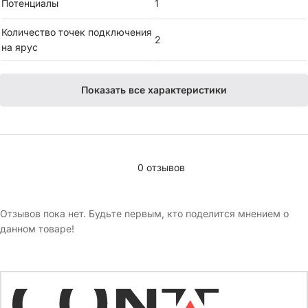
Потенциалы
1
Потенциалы: 1
Количество точек подключения
2
на ярус
Количество точек подключения на ярус: 2
Сечение жесткого провода: 0,5-6 мм²
Показать все характеристики
Сечение гибкого проводника (с кабельным наконечником): 0,2-
4 мм²
Кром
0 отзывов
Отзывов пока нет. Будьте первым, кто поделится мнением о
данном товаре!