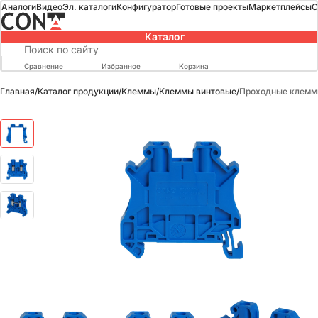
Аналоги
Видео
Эл. каталоги
Конфигуратор
Готовые проекты
Маркетплейсы
О
Каталог
Сравнение
Избранное
Корзина
Главная
/
Каталог продукции
/
Клеммы
/
Клеммы винтовые
/
Проходные клеммы