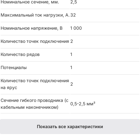
Номинальное сечение, мм.
2,5
Высокая проводимость: Изготовлена из качественных
Максимальный ток нагрузки, А.
32
материалов, обеспечивающих стабильное соединение и
минимальные потери тока.
Номинальное напряжение, В
1 000
Безопасность: Прочная конструкция и изоляция
Количество точек подключения
2
предотвращают короткие замыкания и перегрев.
Количество рядов
1
Применение:
Потенциалы
1
Клемма CUT 2.5 широко используется в бытовых и
Количество точек подключения
промышленных электрических сетях, а также в с
2
на ярус
Сечение гибкого проводника (с
0,5-2,5 мм²
кабельным наконечником)
Показать все характеристики