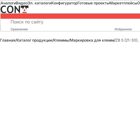
Аналоги
Видео
Эл. каталоги
Конфигуратор
Готовые проекты
Маркетплейсы
О
Сравнение
Избранное
Главная
/
Каталог продукции
/
Клеммы
/
Маркировка для клемм
/
ZB 5 (21-30