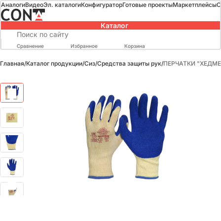
Аналоги
Видео
Эл. каталоги
Конфигуратор
Готовые проекты
Маркетплейсы
О
Каталог
Сравнение
Избранное
Корзина
Главная
/
Каталог продукции
/
Сиз
/
Средства защиты рук
/
ПЕРЧАТКИ "ХЕДМЕН