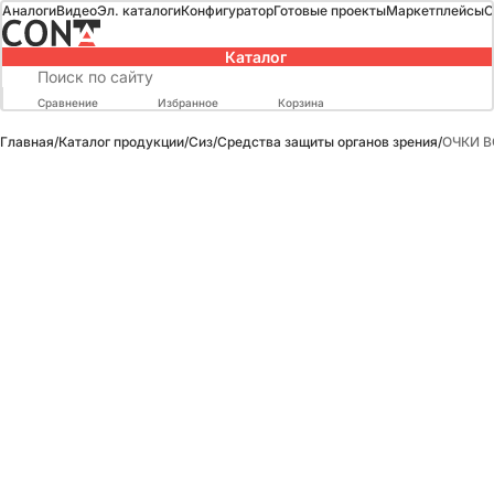
Аналоги
Видео
Эл. каталоги
Конфигуратор
Готовые проекты
Маркетплейсы
О
Каталог
Сравнение
Избранное
Корзина
Главная
/
Каталог продукции
/
Сиз
/
Средства защиты органов зрения
/
ОЧКИ B