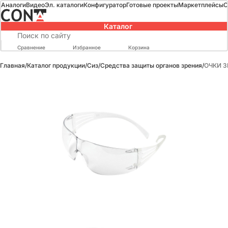
Аналоги
Видео
Эл. каталоги
Конфигуратор
Готовые проекты
Маркетплейсы
О
Каталог
Сравнение
Избранное
Корзина
Главная
/
Каталог продукции
/
Сиз
/
Средства защиты органов зрения
/
ОЧКИ 3