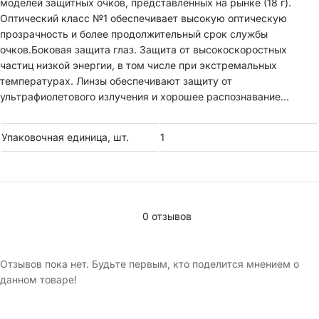
моделей защитных очков, представленных на рынке (18 г).
Оптический класс №1 обеспечивает высокую оптическую
прозрачность и более продолжительный срок службы
очков.Боковая защита глаз. Защита от высокоскоростных
частиц низкой энергии, в том числе при экстремальных
температурах. Линзы обеспечивают защиту от
ультрафиолетового излучения и хорошее распознавание
цветов. Покрытие AS-AF, повышает устойчивость линз к
царапинам и запотеванию.
Упаковочная единица, шт.
1
Оптический класс: №1 (не дает искажений, не имеет
ограничений по длительности ношения)
Материал линзы: поликарбонат
Материал оправы: поликарбонат
0 отзывов
Отзывов пока нет. Будьте первым, кто поделится мнением о
данном товаре!