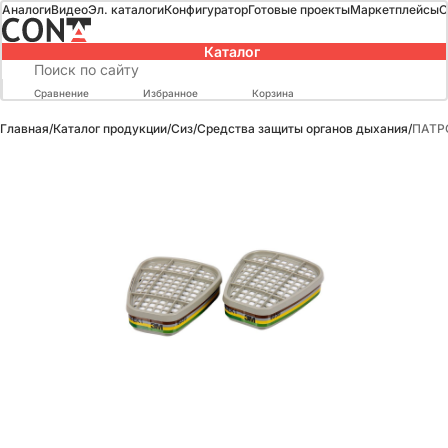
Аналоги
Видео
Эл. каталоги
Конфигуратор
Готовые проекты
Маркетплейсы
О
Каталог
Сравнение
Избранное
Корзина
Главная
/
Каталог продукции
/
Сиз
/
Средства защиты органов дыхания
/
ПАТР