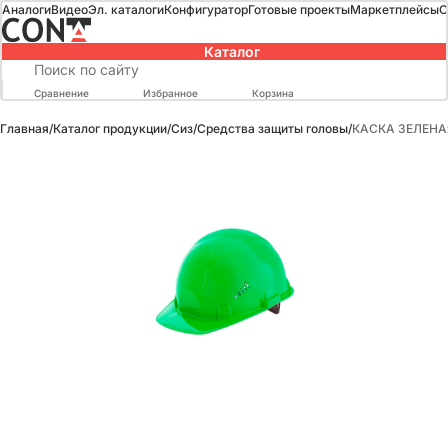
Аналоги
Видео
Эл. каталоги
Конфигуратор
Готовые проекты
Маркетплейсы
О
Каталог
Сравнение
Избранное
Корзина
Главная
/
Каталог продукции
/
Сиз
/
Средства защиты головы
/
КАСКА ЗЕЛЕНА