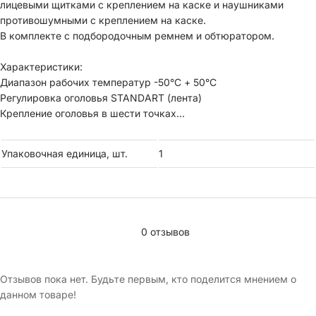
лицевыми щитками с креплением на каске и наушниками
противошумными с креплением на каске.
В комплекте с подбородочным ремнем и обтюратором.
Характеристики:
Диапазон рабочих температур -50°C + 50°C
Регулировка оголовья STANDART (лента)
Крепление оголовья в шести точках
Наличие УФ - индикаторов нет
Длина козырька стандартный
Упаковочная единица, шт.
1
Амортизатор тканевый
Материал корпуса PP (полипропилен)
Наличие вентиляционных отверстий есть
0 отзывов
Отзывов пока нет. Будьте первым, кто поделится мнением о
данном товаре!