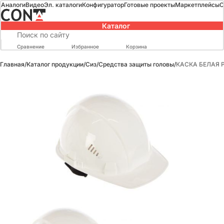
Аналоги
Видео
Эл. каталоги
Конфигуратор
Готовые проекты
Маркетплейсы
О
Каталог
Сравнение
Избранное
Корзина
Главная
/
Каталог продукции
/
Сиз
/
Средства защиты головы
/
КАСКА БЕЛАЯ 