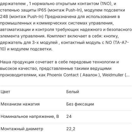
держателем , 1 нормально открытым контактом (1NO), и
степенью защиты IP65 (монтаж Push-In), модулем подсветки
24В (монтаж Push-In) Предназначена для использования в
промышленных и коммерческих системах управления,
автоматизации и контроля требующих надежного и безопасного
элемента управления. Комплект включает в себя: кнопку,
держатель для 3-х модулей , контактный модуль с NO (TA-A7-
10) и модулем подсветки.
Наша продукция сочетает в себе передовые технологии и
высокое качество, представленные такими ведущими
производителями, как Phoenix Contact ( Авалон ), Weidmuller (
Вейдмюллер), CONTA-CLIP, DKC, Wago ( Ваго), Finder, Schneider
Electric (Шнайдер) . Мы гарантируем конкурентоспособные
Цвет
Белый
цены, оставаясь одним из самых доступных
производителей на рынке.
Механизм нажатия
Без фиксации
Номинальное напряжение, В
24
Монтажный диаметр
22,2