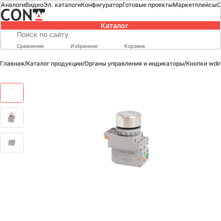
Аналоги
Видео
Эл. каталоги
Конфигуратор
Готовые проекты
Маркетплейсы
О
Каталог
Сравнение
Избранное
Корзина
Главная
/
Каталог продукции
/
Органы управления и индикаторы
/
Кнопки wdir