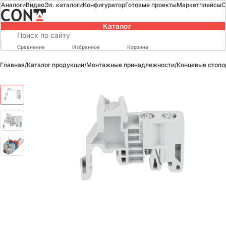
Аналоги
Видео
Эл. каталоги
Конфигуратор
Готовые проекты
Маркетплейсы
О
Каталог
Сравнение
Избранное
Корзина
Главная
/
Каталог продукции
/
Монтажные принадлежности
/
Концевые стопо