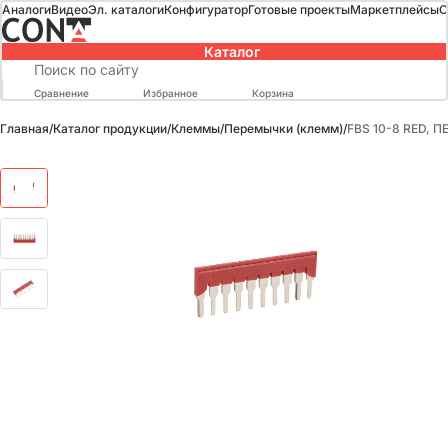
Аналоги
Видео
Эл. каталоги
Конфигуратор
Готовые проекты
Маркетплейсы
О
Каталог
Сравнение
Избранное
Корзина
Главная
/
Каталог продукции
/
Клеммы
/
Перемычки (клемм)
/
FBS 10-8 RED,