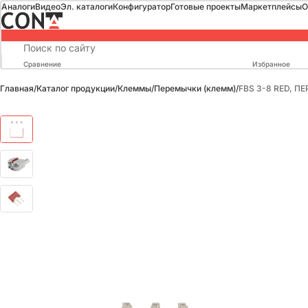
Аналоги
Видео
Эл. каталоги
Конфигуратор
Готовые проекты
Маркетплейсы
О
Сравнение
Избранное
Главная
/
Каталог продукции
/
Клеммы
/
Перемычки (клемм)
/
FBS 3-8 RED, 