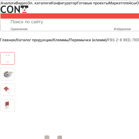
Аналоги
Видео
Эл. каталоги
Конфигуратор
Готовые проекты
Маркетплейсы
О
Сравнение
Избранное
Главная
/
Каталог продукции
/
Клеммы
/
Перемычки (клемм)
/
FBS 2-8 RED, 