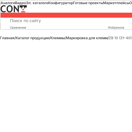
Аналоги
Видео
Эл. каталоги
Конфигуратор
Готовые проекты
Маркетплейсы
О
Сравнение
Избранное
Главная
/
Каталог продукции
/
Клеммы
/
Маркировка для клемм
/
ZB 10 (31-4