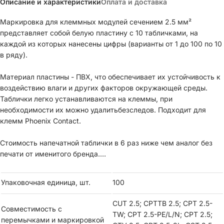
Описание и характеристики
Оплата и доставка
Маркировка для клеммных модулей сечением 2.5 мм²
представляет собой белую пластину с 10 табличками, на
каждой из которых нанесены цифры (варианты от 1 до 100 по 10
в ряду).
Материал пластины - ПВХ, что обеспечивает их устойчивость к
воздействию влаги и других факторов окружающей среды.
Таблички легко устанавливаются на клеммы, при
необходимости их можно удалитьбезследов. Подходит для
клемм Phoenix Contact.
Стоимость напечатной таблички в 6 раз ниже чем аналог без
печати от именитого бренда.
В упаковке 100 рядов (1000 табличек от 81 до 90)
Упаковочная единица, шт.
100
CUT 2.5; CPTTB 2.5; CPT 2.5-
Совместимость с
TW; CPT 2.5-PE/L/N; CPT 2.5;
перемычками и маркировкой