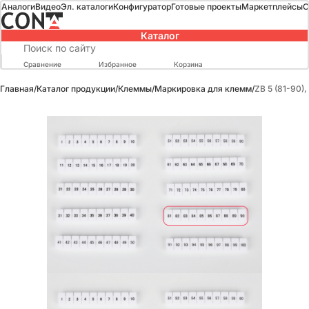
Аналоги
Видео
Эл. каталоги
Конфигуратор
Готовые проекты
Маркетплейсы
О
Каталог
Сравнение
Избранное
Корзина
Главная
/
Каталог продукции
/
Клеммы
/
Маркировка для клемм
/
ZB 5 (81-90