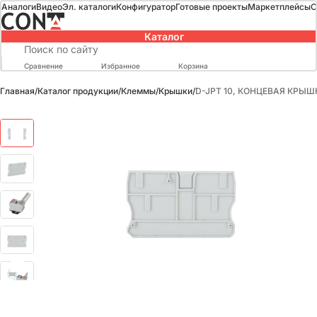
Аналоги
Видео
Эл. каталоги
Конфигуратор
Готовые проекты
Маркетплейсы
О
Каталог
Сравнение
Избранное
Корзина
Главная
/
Каталог продукции
/
Клеммы
/
Крышки
/
D-JPT 10, КОНЦЕВАЯ КРЫ