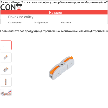
Аналоги
Видео
Эл. каталоги
Конфигуратор
Готовые проекты
Маркетплейсы
О
Каталог
Сравнение
Избранное
Корзина
Главная
/
Каталог продукции
/
Строительно-монтажные клеммы
/
Строитель