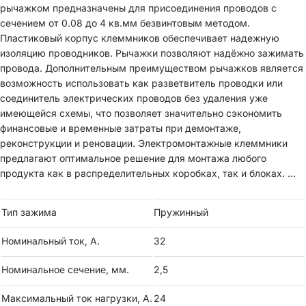
рычажком предназначены для присоединения проводов с
сечением от 0.08 до 4 кв.мм безвинтовым методом.
Пластиковый корпус клеммников обеспечивает надежную
изоляцию проводников. Рычажки позволяют надёжно зажимать
провода. Дополнительным преимуществом рычажков является
возможность использовать как разветвитель проводки или
соединитель электрических проводов без удаления уже
имеющейся схемы, что позволяет значительно сэкономить
финансовые и временные затраты при демонтаже,
реконструкции и реновации. Электромонтажные клеммники
предлагают оптимальное решение для монтажа любого
продукта как в распределительных коробках, так и блоках.
Дополнительный разъем в центральной части позволяют
измерять электрические параметры цепи без разбора и
Тип зажима
Пружинный
нарушения изоляции соединения, что обеспечивает
безопасность и порядок в распределительной коробке.
Номинальный ток, А.
32
Штифты на боковой стороне клемм позволяют собирать
отдельные клеммы в группы, и органировать сборку в
Номинальное сечение, мм.
2,5
огнаничен
Максимальный ток нагрузки, А.
24