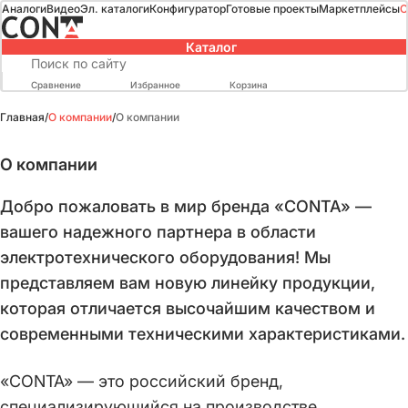
Аналоги
Видео
Эл. каталоги
Конфигуратор
Готовые проекты
Маркетплейсы
О
Каталог
Сравнение
Избранное
Корзина
Главная
/
О компании
/
О компании
О компании
Добро пожаловать в мир бренда «CONTA» —
вашего надежного партнера в области
электротехнического оборудования! Мы
представляем вам новую линейку продукции,
которая отличается высочайшим качеством и
современными техническими характеристиками.
«CONTA» — это российский бренд,
специализирующийся на производстве